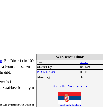
Serbischer Dinar
en
. Ein Dinar ist in 100
Staat:
Serbien
ara
(vom arabischen
Unterteilung:
100 Para
RSD
hr gibt.
ISO-4217-Code
:
Abkürzung:
Din.
eweils in
Aktueller Wechselkurs
e Staatsbezeichnungen
r. Die Unterteilung in Para ist
Länderinfo Serbien