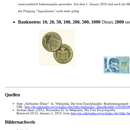
somit praktisch bedeutungslos geworden. Seit dem 1. Januar 2010 sind auch die Mü
der Prägung "Jugoslawien" nicht mehr gültig
Banknoten: 10, 20, 50, 100, 200, 500, 1000
Dinar
; 2000
un
Quellen
Seite „Serbischer Dinar“. In: Wikipedia, Die freie Enzyklopädie. Bearbeitungsstan
URL:
http://de.wikipedia.org/w/index.php?title=Serbischer_Dinar&oldid=11018039
Serbian dinar. (2012, November 6). In
Wikipedia, The Free Encyclopedia
.
Retrieved 20:52, January 2, 2013, from
http://en.wikipedia.org/w/index.php?title
Bildernachweis