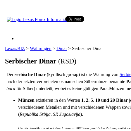
Lexas.BIZ
>
Währungen
>
Dinar
>
Serbischer Dinar
Serbischer Dinar
(RSD)
Der
serbische Dinar
(kyrillisch динар) ist die Währung von
Serbi
nach der letzten verbreiteten osmanischen Silbermünze benannte
P
bara
für Silber) unterteilt, wobei es keine gültigen Para-Münzen me
Münzen
existieren in den Werten
1, 2, 5, 10 und 20 Dinar
j
verschiedenen Metallen und mit verschiedenen Wappen sowi
(
Republika Srbija
,
SR Jugoslavija
).
Die 50-Para-Münze ist seit dem 1. Januar 2008 kein gesetzliches Zahlungsmittel meh