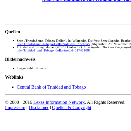
Quellen
Seite „Trinidad-und-Tobago-Dollar“. In: Wikipedia, Die freie Enzyklopädie. Bear
title=Trinidad-und-Tobago-Dollar&oldid=107724555
(Abgerufen: 23. November 2
Trinidad and Tobago dollar. (2012, October 12). In
Wikipedia, The Free Encycloped
title=Trinidad_and_Tobago_dollar&oldid=517481088
Bildernachweis
Flagge Public domain
Weblinks
Central Bank of Trinidad and Tobago
© 2000 - 2016
Lexas Information Network
. All Rights Reserved.
Impressum
l
Disclaimer
l
Quellen & Copyright