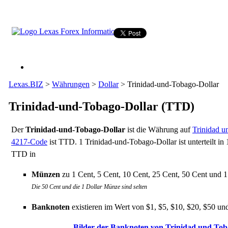
Lexas.BIZ
>
Währungen
>
Dollar
>
Trinidad-und-Tobago-Dollar
Trinidad-und-Tobago-Dollar
(TTD)
Der
Trinidad-und-Tobago-Dollar
ist die Währung auf
Trinidad u
4217-Code
ist TTD. 1 Trinidad-und-Tobago-Dollar ist unterteilt in 
TTD in
Münzen
zu 1 Cent, 5 Cent, 10 Cent, 25 Cent, 50 Cent und 1
Die 50 Cent und die 1 Dollar Münze sind selten
Banknoten
existieren im Wert von $1, $5, $10, $20, $50 un
Bilder der Banknoten von Trinidad und To