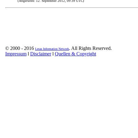
(Abgerufen: 12. September 2012, 09:39 UTC)
© 2000 - 2016
. All Rights Reserved.
Lexas Information Network
Impressum
l
Disclaimer
l
Quellen & Copyright