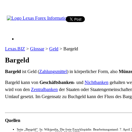
Lexas.BIZ
>
Glossar
>
Geld
>
Bargeld
Bargeld
Bargeld
ist Geld (
Zahlungsmittel
) in körperlicher Form, also
Münz
Bargeld kann von
Geschäftsbanken-
und
Nichtbanken
gehalten we
wird von den
Zentralbanken
der Staaten oder Staatengemeinschafte
Umlauf gesetzt. Im Gegensatz zu Buchgeld kann der Fluss des Bargel
Quellen
Seite „Bargeld“. In: Wikipedia, Die freie Enzyklopädie. Bearbeitungsstand: 7. Apr