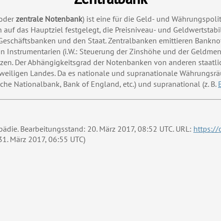
oder
zentrale Notenbank
) ist eine für die Geld- und Währungspoli
n auf das Hauptziel festgelegt, die Preisniveau- und Geldwertstabil
eschäftsbanken und den Staat. Zentralbanken emittieren Banknote
n Instrumentarien (
i.W.:
Steuerung der Zinshöhe und der Geldmeng
tzen. Der Abhängigkeitsgrad der Notenbanken von anderen staatlic
jeweiligen Landes. Da es nationale und supranationale Währungsr
sche Nationalbank, Bank of England, etc.) und supranational (z. B.
lopädie. Bearbeitungsstand: 20. März 2017, 08:52 UTC. URL:
https:/
31. März 2017, 06:55 UTC)