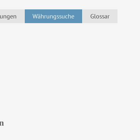
ungen
Währungssuche
Glossar
n