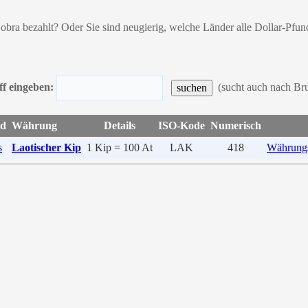
obra bezahlt? Oder Sie sind neugierig, welche Länder alle Dollar-Pf
ff eingeben:
(sucht auch nach Br
d
Währung
Details
ISO-Kode
Numerisch
s
Laotischer Kip
1 Kip = 100 At
LAK
418
Währungs