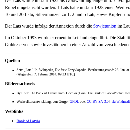
Der Lats wurde im Jahr 1922 als Goldwährung eingeführt. Zuvor galt
Rubel umgetauscht wurden. 1 Lats hatte im Jahr 1928 einen Wert v
10 und 20 Latu, Silbermünzen zu 1, 2 und 5 Lati, sowie Kupfer- u
Der Lats wurde infolge der Annexion durch die
Sowjetunion
im Lau
Im Oktober 1993 wurde er erneut in Lettland eingeführt. Die Stabil
Goldreserven sowie Investitionen in einer Anzahl von verschiedene
Quellen
Seite „Lats“. In: Wikipedia, Die freie Enzyklopädie. Bearbeitungsstand: 23. Jan
(Abgerufen: 7. Februar 2014, 09:33 UTC)
Bildernachweis
By Coin: The Bank of LatviaPhoto: Cocoloi (Coin: The Bank of LatviaPhoto: Ow
Wechselkursentwicklung: von Gorgo [
GFDL
oder
CC-BY-SA-3.0
],
via Wikimed
Weblinks
Bank of Latvia