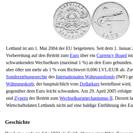
Lettland ist am 1. Mai 2004 der EU beigetreten. Seit dem 1. Januar 2
Vorbereitung auf den Beitritt zum
Euro
über ein
Currency Board
mit
schwankenden Wechselkurs (maximal 1 %) an den Euro gebunden. 
aber öfter um mehr als 1 % vom Richtwert 0,696 LVL/EUR ab. Zuv
Sonderziehungsrechte
des
Internationalen Währungsfonds
(IWF) ge
Währungskorb
, der hauptsächlich vom
Dollarkurs
beeinflusst wird,
gegenüber dem Euro leicht schwanken. Am 29. April 2005 erfolgt
und
Zypern
der Beitritt zum
Wechselkursmechanismus II
. Derzeit l
Wirtschaftsdaten Lettlands nicht auf eine baldige Einführung des E
Geschichte