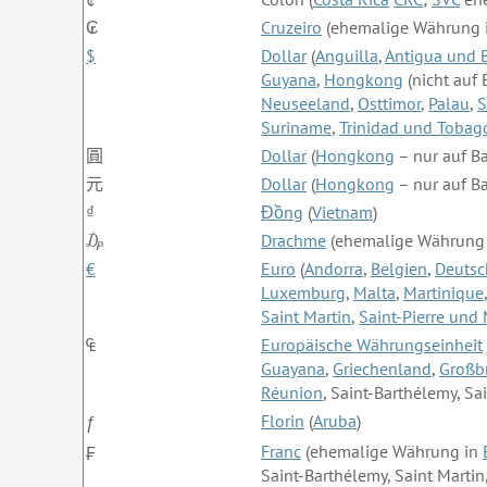
₢
Cruzeiro
(ehemalige Währung 
$
Dollar
(
Anguilla
,
Antigua und 
Guyana
,
Hongkong
(nicht auf
Neuseeland
,
Osttimor
,
Palau
,
S
Suriname
,
Trinidad und Tobag
圓
Dollar
(
Hongkong
– nur auf B
元
Dollar
(
Hongkong
– nur auf B
₫
Đồng
(
Vietnam
)
₯
Drachme
(ehemalige Währung
€
Euro
(
Andorra
,
Belgien
,
Deutsc
Luxemburg
,
Malta
,
Martinique
Saint Martin
,
Saint-Pierre und
₠
Europäische Währungseinheit
Guayana
,
Griechenland
,
Großb
Réunion
, Saint-Barthélemy, Sa
Florin
(
Aruba
)
ƒ
Franc
(ehemalige Währung in
₣
Saint-Barthélemy, Saint Martin