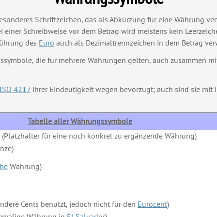
 besonderes Schriftzeichen, das als Abkürzung für eine Währung v
ei einer Schreibweise vor dem Betrag wird meistens kein Leerzeic
führung des
Euro
auch als Dezimaltrennzeichen in dem Betrag ver
ymbole, die für mehrere Währungen gelten, auch zusammen mit 
ISO 4217
ihrer Eindeutigkeit wegen bevorzugt; auch sind sie mi
Tabelle aller Währungssymbole
(Platzhalter für eine noch konkret zu ergänzende Währung)
nze)
che
Währung)
andere Cents benutzt, jedoch nicht für den
Eurocent
)
malige Währung in
El Salvador
)