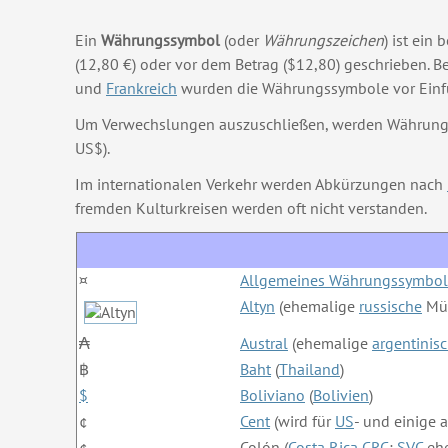
Ein
Währungssymbol
(oder
Währungszeichen
) ist ein
(12,80 €) oder vor dem Betrag ($12,80) geschrieben. B
und
Frankreich
wurden die Währungssymbole vor Ein
Um Verwechslungen auszuschließen, werden Währungss
US$).
Im internationalen Verkehr werden Abkürzungen nach
fremden Kulturkreisen werden oft nicht verstanden.
¤
Allgemeines Währungssymbol
Altyn
(ehemalige
russische
Mü
₳
Austral
(ehemalige
argentinis
฿
Baht
(
Thailand
)
$
Boliviano
(
Bolivien
)
¢
Cent
(wird für
US
- und einige 
¢
Colón (
Costa Rica
CRC
;
SVC
ehe