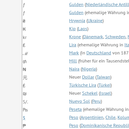
Gulden
(
Niederländische Antil
ƒ
Gulden
(ehemalige Währung i
ƒ
Hrywnja
(
Ukraine
)
₴
Kip
(
Laos
)
₭
Krone
(
Dänemark
,
Schweden
,
kr
Lira
(ehemalige Währung in
It
₤
Mark
(In
Deutschland
von 1871
ℳ
Mill
(früher für ein Tausendste
₥
Naira
(
Nigeria
)
₦
Neuer
Dollar
(
Taiwan
)
元
Türkische Lira
(
Türkei
)
₤
Neuer
Schekel
(
Israel
)
₪
Nuevo Sol
(
Peru
)
S/.
Peseta
(ehemalige Währung i
₧
Peso
(
Argentinien
,
Chile
,
Kolu
$
Peso
(
Dominikanische Republi
₱