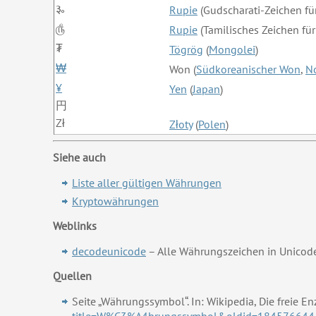
૱
Rupie
(Gudscharati-Zeichen fü
௹
Rupie
(Tamilisches Zeichen für
₮
Tögrög
(
Mongolei
)
₩
Won (
Südkoreanischer Won
,
N
¥
Yen
(
Japan
)
円
Zł
Złoty
(
Polen
)
Siehe auch
Liste aller gültigen Währungen
Kryptowährungen
Weblinks
decodeunicode
– Alle Währungszeichen in Unicod
Quellen
Seite „Währungssymbol“. In: Wikipedia, Die freie E