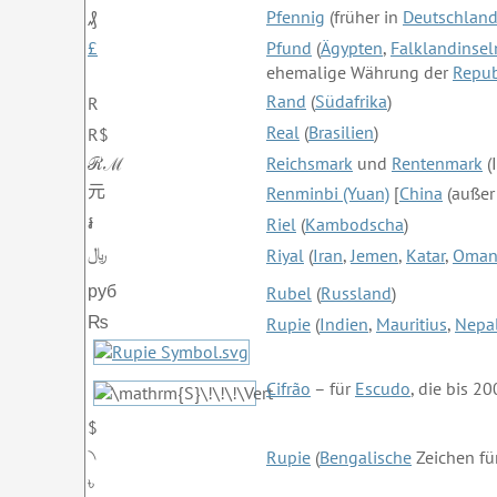
Pfennig
(früher in
Deutschlan
₰
£
Pfund
(
Ägypten
,
Falklandinsel
ehemalige Währung der
Repub
Rand
(
Südafrika
)
R
Real
(
Brasilien
)
R$
ℛℳ
Reichsmark
und
Rentenmark
(
元
Renminbi (Yuan)
[
China
(auße
៛
Riel
(
Kambodscha
)
﷼
Riyal
(
Iran
,
Jemen
,
Katar
,
Oma
руб
Rubel
(
Russland
)
₨
Rupie
(
Indien
,
Mauritius
,
Nepa
Cifrão
– für
Escudo
, die bis 2
$
৲
Rupie
(
Bengalische
Zeichen fü
৳