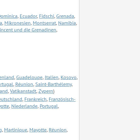
ominica
,
Ecuador
,
Fidschi
,
Grenada
,
ia
,
Mikronesien
,
Montserrat
,
Namibia
,
Vincent und die Grenadinen
,
enland
,
Guadeloupe
,
Italien
,
Kosovo
,
rtugal
,
Réunion
,
Saint-Barthélemy
,
land
,
Vatikanstadt
,
Zypern
)
eutschland
,
Frankreich
,
Französisch-
otte
,
Niederlande
,
Portugal
,
g
,
Martinique
,
Mayotte
,
Réunion
,