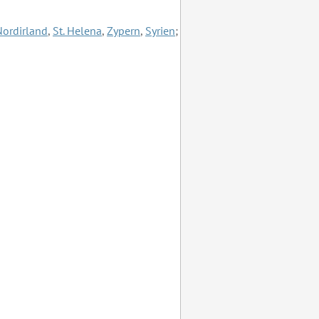
Nordirland
,
St. Helena
,
Zypern
,
Syrien
;