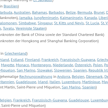
in
Brasilien
)
Barbuda
,
Australien
,
Bahamas
,
Barbados
,
Belize
,
Bermuda
,
Brunei
,
D
 Banknoten),
Jamaika
,
Jungferninseln
,
Kaimaninseln
,
Kanada
,
Liber
alomonen
,
Simbabwe
,
Singapur
,
St. Kitts und Nevis
,
St. Lucia
,
St. 
o
,
Tuvalu
,
Vereinigte Staaten
)
anknoten der Bank of China sowie der Standard Chartered Bank)
anknoten der Hongkong and Shanghai Banking Corporation)
 in
Griechenland
)
hland
,
Estland
,
Finnland
,
Frankreich
,
Französisch-Guayana
,
Griech
,
Mayotte
,
Monaco
,
Montenegro
,
Niederlande
,
Österreich
,
Polen
,
Po
 Miquelon
,
San Marino
,
Slowakei
,
Slowenien
,
Spanien
,
Republik Ir
(ehemalige
Rechnungswährung
in
Andorra
,
Belgien
,
Dänemark
,
D
ritannien
,
Guadeloupe
,
Irland
,
Italien
,
Luxemburg
,
Martinique
,
May
int Martin, Saint-Pierre und Miquelon,
San Marino
,
Spanien
)
Belgien
,
Frankreich
,
Französisch-Guayana
,
Guadeloupe
,
Luxembur
, Saint-Pierre und Miquelon)