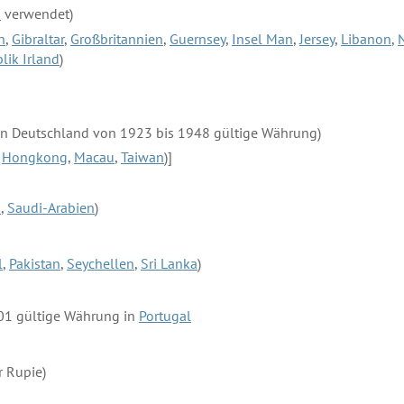
d
verwendet)
n
,
Gibraltar
,
Großbritannien
,
Guernsey
,
Insel Man
,
Jersey
,
Libanon
,
lik Irland
)
In Deutschland von 1923 bis 1948 gültige Währung)
r
Hongkong
,
Macau
,
Taiwan
)]
n
,
Saudi-Arabien
)
l
,
Pakistan
,
Seychellen
,
Sri Lanka
)
001 gültige Währung in
Portugal
r Rupie)