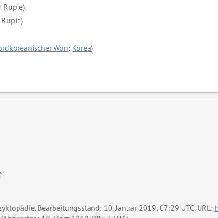
r Rupie)
 Rupie)
ordkoreanischer Won
:
Korea
)
e
nzyklopädie. Bearbeitungsstand: 10. Januar 2019, 07:29 UTC. URL: