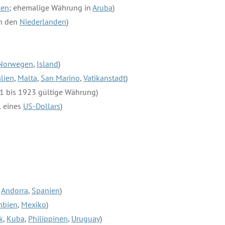
len
; ehemalige Währung in
Aruba
)
n den
Niederlanden
)
Norwegen
,
Island
)
alien
,
Malta
,
San Marino
,
Vatikanstadt
)
 bis 1923 gültige Währung)
l eines
US-Dollars
)
n
Andorra
,
Spanien
)
mbien
,
Mexiko
)
k
,
Kuba
,
Philippinen
,
Uruguay
)